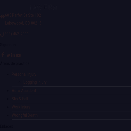
605 Parfet St Ste 102
Lakewood, CO 80215
(303) 462-2999
Síguenos:
Áreas de práctica
Personal Injury
Logging Injury
Auto Accident
Slip & Fall
Work Injury
Wrongful Death
Enlaces