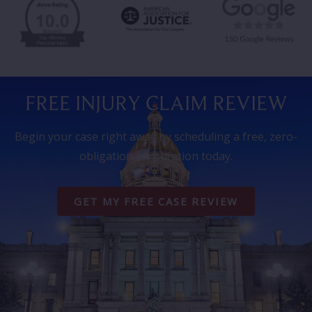
FREE INJURY CLAIM REVIEW
Begin your case right away by scheduling a free, zero-
obligation consutation today.
GET MY FREE CASE REVIEW