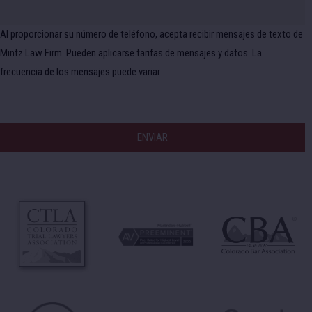
e
l
n
n
l
i
t
e
Al proporcionar su número de teléfono, acepta recibir mensajes de texto de
c
e
s
o
Mintz Law Firm. Pueden aplicarse tarifas de mensajes y datos. La
r
ó
frecuencia de los mensajes puede variar
d
e
n
o
s
o
t
r
o
s
?