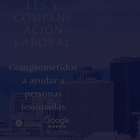
LES Y
COMPENS
ACIÓN
LABORAL
Comprometidos
a ayudar a
personas
lesionadas