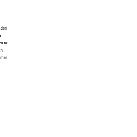
ades
n
en no
in
imer