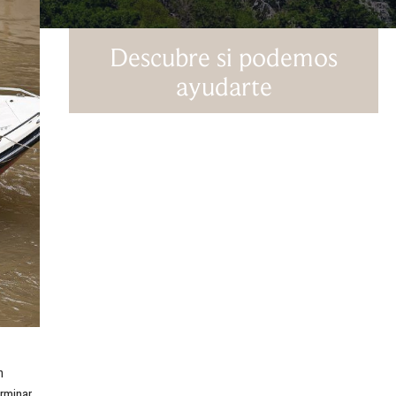
Descubre si podemos
ayudarte
n
erminar