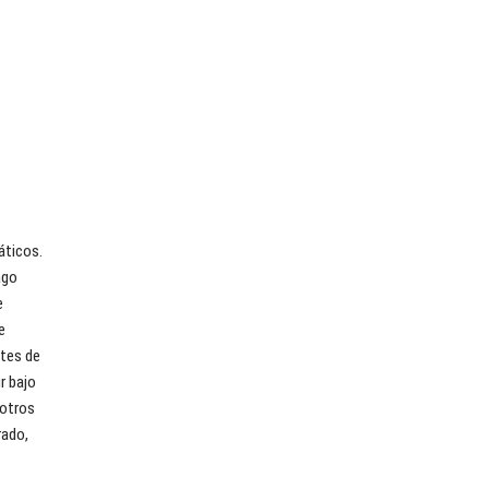
áticos.
ago
e
e
ntes de
r bajo
 otros
rado,