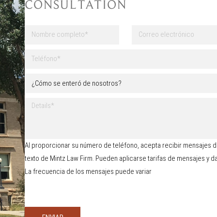
CONSULTATION
N
C
o
o
m
r
Nombre
b
r
T
r
e
e
e
o
l
¿
c
e
é
C
o
l
f
ó
m
e
o
D
m
p
c
n
e
o
l
t
o
t
s
e
r
*
a
e
t
ó
l
e
o
n
Al proporcionar su número de teléfono, acepta recibir mensajes 
l
n
*
i
e
texto de Mintz Law Firm. Pueden aplicarse tarifas de mensajes y d
t
c
s
e
La frecuencia de los mensajes puede variar
o
r
ó
d
e
n