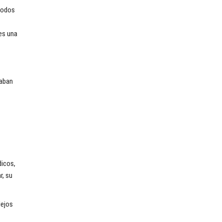
 todos
 es una
vaban
dicos,
r, su
lejos