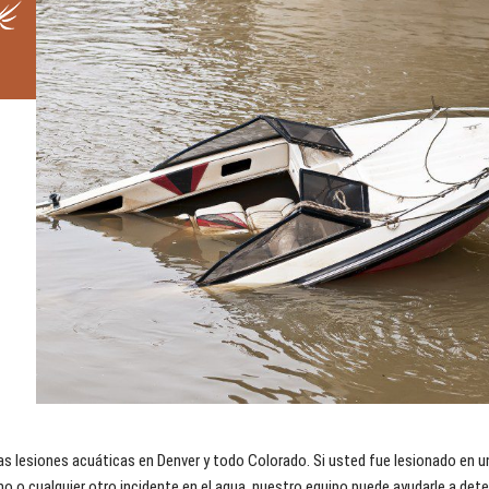
as lesiones acuáticas en Denver y todo Colorado. Si usted fue lesionado en u
o o cualquier otro incidente en el agua, nuestro equipo puede ayudarle a det