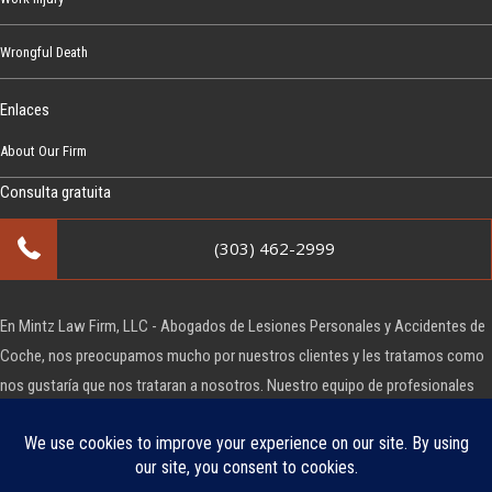
Wrongful Death
Enlaces
About Our Firm
Consulta gratuita
(303) 462-2999
En Mintz Law Firm, LLC - Abogados de Lesiones Personales y Accidentes de
Coche, nos preocupamos mucho por nuestros clientes y les tratamos como
nos gustaría que nos trataran a nosotros. Nuestro equipo de profesionales
estará a tu lado y te ofrecerá un apoyo atento en estos momentos tan
difíciles.
Copyright © Mintz Law Firm, LLC - Abogados de lesiones personales y