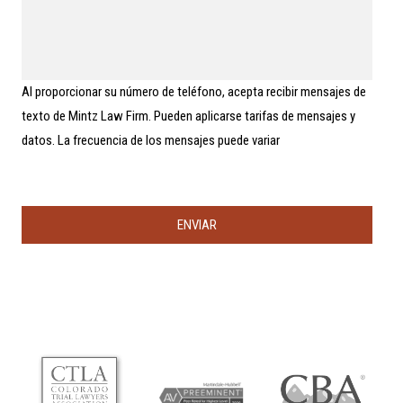
t
o
e
t
s
o
*
t
r
e
*
a
ó
e
l
n
n
l
i
t
e
Al proporcionar su número de teléfono, acepta recibir mensajes de
c
e
s
o
texto de Mintz Law Firm. Pueden aplicarse tarifas de mensajes y
r
ó
datos. La frecuencia de los mensajes puede variar
d
e
n
o
s
o
t
r
o
s
?